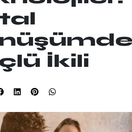
ital
nüşümde
lü İkili