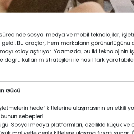
sürecinde sosyal medya ve mobil teknolojiler, işletm
ne geldi. Bu araçlar, hem markaların görünürlüğünü 
ayı kolaylaştırıyor. Yazımızda, bu iki teknolojinin i
e doğru kullanım stratejileri ile nasıl fark yaratabil
ın Gücü
etmelerin hedef kitlelerine ulaşmasının en etkili yo
e bunun sebepleri:
ü: Sosyal medya platformları, özellikle küçük ve o
üşük maliyetle geniş kitlelere ulaşma fırsatı sunar. 