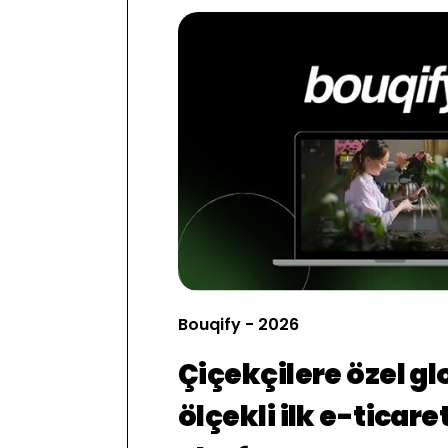
Bouqify - 2026
Çiçekçilere özel gl
ölçekli ilk e-ticare