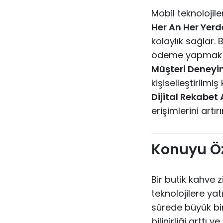
Mobil teknolojile
Her An Her Yerd
kolaylık sağlar.
ödeme yapmak içi
Müşteri Deneyim
kişiselleştirilmi
Dijital Rekabet 
erişimlerini art
Konuyu Öz
Bir butik kahve 
teknolojilere ya
sürede büyük bir
bilinirliği artt