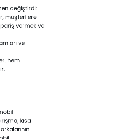
men değiştirdi:
, müşterilere
ipariş vermek ve
amları ve
ler, hem
r.
mobil
arışma, kısa
arkalarının
obil