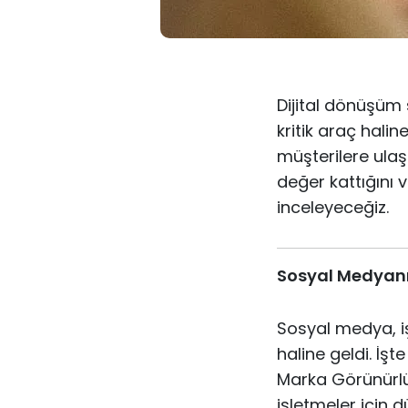
Dijital dönüşüm 
kritik araç hali
müşterilere ulaşm
değer kattığını v
inceleyeceğiz.
Sosyal Medyan
Sosyal medya, işl
haline geldi. İşt
Marka Görünürlüğ
işletmeler için d