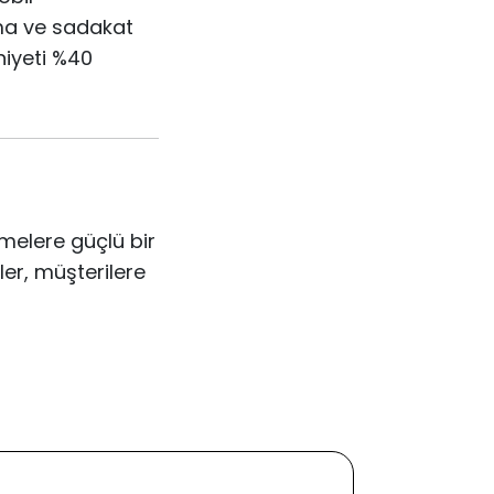
pma ve sadakat
niyeti %40
melere güçlü bir
ler, müşterilere