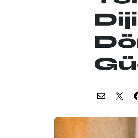
Dij
Dö
Güç