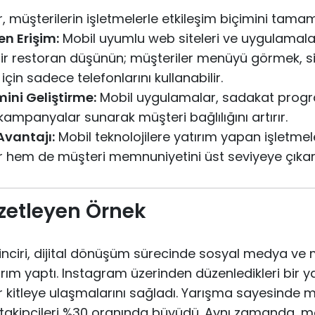
r, müşterilerin işletmelerle etkileşim biçimini tama
en Erişim:
Mobil uyumlu web siteleri ve uygulamalar
 Bir restoran düşünün; müşteriler menüyü görmek, s
n sadece telefonlarını kullanabilir.
ini Geliştirme:
Mobil uygulamalar, sadakat progr
ş kampanyalar sunarak müşteri bağlılığını artırır.
Avantajı:
Mobil teknolojilere yatırım yapan işletme
ırır hem de müşteri memnuniyetini üst seviyeye çıkarı
etleyen Örnek
zinciri, dijital dönüşüm sürecinde sosyal medya ve 
tırım yaptı. Instagram üzerinden düzenledikleri bir y
 kitleye ulaşmalarını sağladı. Yarışma sayesinde m
ı ve takipçileri %30 oranında büyüdü. Aynı zamanda, m