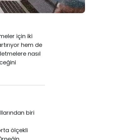
eler için iki
artırıyor hem de
şletmelere nasıl
eceğini
llarından biri
rta ölçekli
Örneğin,