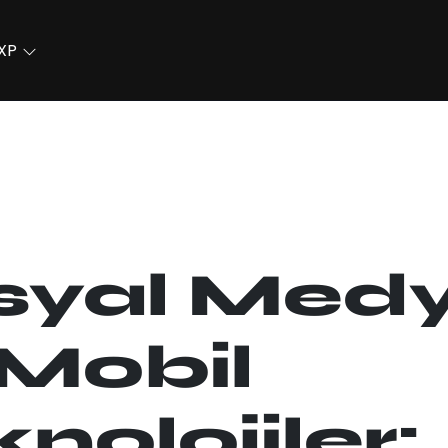
XP
syal Med
 Mobil
nolojiler: