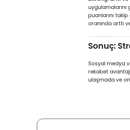
uygulamalarını 
puanlarını taki
oranında arttı ve
Sonuç: St
Sosyal medya ve 
rekabet avantajı
ulaşmada ve onl