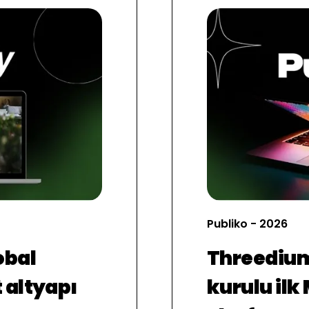
Publiko - 2026
obal
Threedium
t altyapı
kurulu ilk