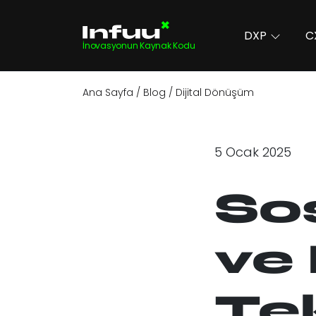
DXP
C
İnovasyonun Kaynak Kodu
Ana Sayfa
Blog
Dijital Dönüşüm
5 Ocak 2025
So
ve
Tek