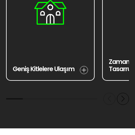
Zaman ve
Geniş Kitlelere Ulaşım
Tasarruf