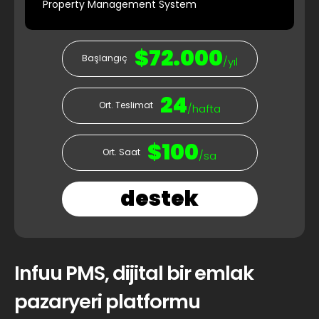
Property Management System
$72.000
Başlangıç
/yıl
24
Ort. Teslimat
/hafta
$100
Ort. Saat
/sa
destek
Infuu PMS, dijital bir emlak
pazaryeri platformu