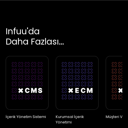
Infuu'da
Daha Fazlası...
İçerik Yönetim Sistemi
Kurumsal İçerik
Müşteri Veri
Yönetimi